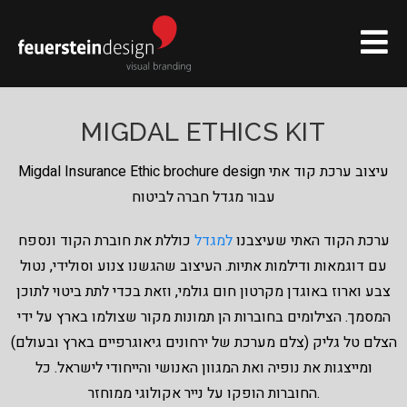
MIGDAL ETHICS KIT
Migdal Insurance Ethic brochure design עיצוב ערכת קוד אתי
עבור מגדל חברה לביטוח
ערכת הקוד האתי שעיצבנו
למגדל
כוללת את חוברת הקוד ונספח
עם דוגמאות ודילמות אתיות. העיצוב שהגשנו צנוע וסולידי, נטול
צבע וארוז באוגדן מקרטון חום גולמי, וזאת בכדי לתת ביטוי לתוכן
המסמך. הצילומים בחוברות הן תמונות מקור שצולמו בארץ על ידי
הצלם טל גליק (צלם מערכת של ירחונים גיאוגרפיים בארץ ובעולם)
ומייצגות את נופיה ואת המגוון האנושי והייחודי לישראל. כל
החוברות הופקו על נייר אקולוגי ממוחזר.