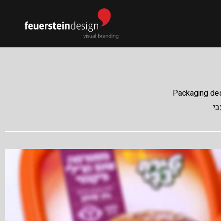
Packaging desi
בי